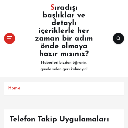
İ
Sıradışı
ç
başlıklar ve
e
detaylı
r
i
içeriklerle her
ğ
zaman bir adım
e
önde olmaya
a
hazır mısınız?
t
l
Haberleri bizden öğrenin,
a
gündemden geri kalmayın!
Home
Telefon Takip Uygulamaları