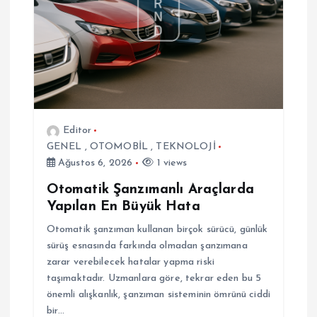
m
e
s
i
Editor
GENEL
,
OTOMOBİL
,
TEKNOLOJİ
Ağustos 6, 2026
1 views
Otomatik Şanzımanlı Araçlarda
Yapılan En Büyük Hata
Otomatik şanzıman kullanan birçok sürücü, günlük
sürüş esnasında farkında olmadan şanzımana
zarar verebilecek hatalar yapma riski
taşımaktadır. Uzmanlara göre, tekrar eden bu 5
önemli alışkanlık, şanzıman sisteminin ömrünü ciddi
bir…