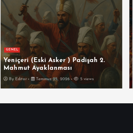
GENEL
SPOR
Futbolun Zirvesinde Yeniden
İspanya
By
Editor
Temmuz 16, 2026
3 views