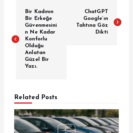
Y
Bir Kadının
ChatGPT
a
Bir Erkeğe
Google’ın
Güvenmesini
Tahtına Göz
n Ne Kadar
Dikti
z
Konforlu
Olduğu
ı
Anlatan
Güzel Bir
g
Yazı.
e
z
Related Posts
i
n