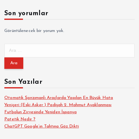
Son yorumlar
Görüntülenecek bir yorum yok.
A
r
a
m
a
Son Yazılar
:
Otomatik Şanzımanlı Araçlarda Yapılan En Büyük Hata
Yeniçeri (Eski Asker ) Padişah 2. Mahmut Ayaklanması
Futbolun Zirvesinde Yeniden İspanya
Patetik Nedir ?
ChatGPT Google’ın Tahtına Göz Dikti