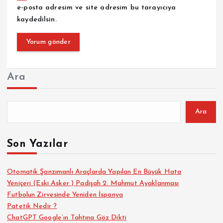
e-posta adresim ve site adresim bu tarayıcıya
kaydedilsin.
Ara
Ara
Son Yazılar
Otomatik Şanzımanlı Araçlarda Yapılan En Büyük Hata
Yeniçeri (Eski Asker ) Padişah 2. Mahmut Ayaklanması
Futbolun Zirvesinde Yeniden İspanya
Patetik Nedir ?
ChatGPT Google’ın Tahtına Göz Dikti