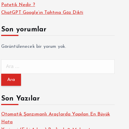
Patetik Nedir ?
ChatGPT Google’ın Tahtına Göz Dikti
Son yorumlar
Görüntülenecek bir yorum yok.
A
r
a
m
a
Son Yazılar
:
Otomatik Şanzımanlı Araçlarda Yapılan En Büyük
Hata