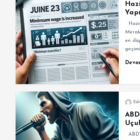
Haz
Yapı
Hazir
Merak 
en düş
geçimi
Deva
Edi
ABD
Uçuk
ABD’n