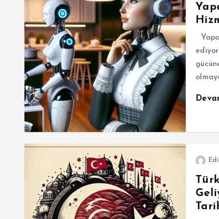
Yapa
Hizm
Yapay
ediyor
gücüne
olmaya
Deva
Edi
Türk
Geli
Tari