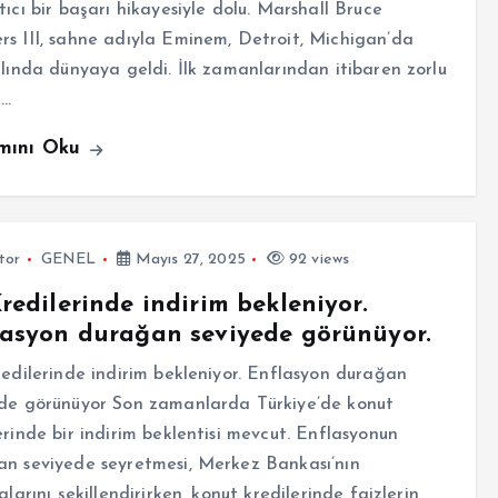
tıcı bir başarı hikayesiyle dolu. Marshall Bruce
s III, sahne adıyla Eminem, Detroit, Michigan’da
ılında dünyaya geldi. İlk zamanlarından itibaren zorlu
m…
mını Oku
tor
GENEL
Mayıs 27, 2025
92 views
redilerinde indirim bekleniyor.
asyon durağan seviyede görünüyor.
dilerinde indirim bekleniyor. Enflasyon durağan
ede görünüyor Son zamanlarda Türkiye’de konut
erinde bir indirim beklentisi mevcut. Enflasyonun
n seviyede seyretmesi, Merkez Bankası’nın
kalarını şekillendirirken, konut kredilerinde faizlerin