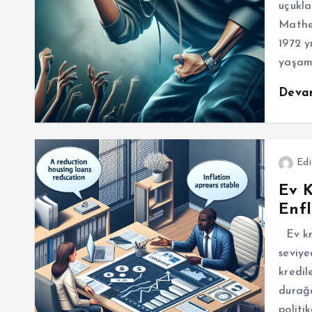
uçukla
Mather
1972 y
yaşa
Deva
Edi
Ev K
Enfl
Ev kre
seviy
kredil
durağa
politi