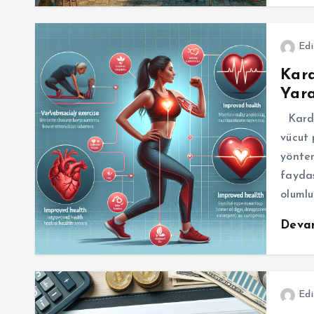
Edi
Kar
Yara
Kardiy
vücut 
yöntem
faydas
oluml
Deva
Edi