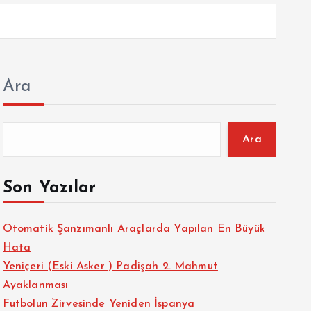
Ara
Ara
Son Yazılar
Otomatik Şanzımanlı Araçlarda Yapılan En Büyük
Hata
Yeniçeri (Eski Asker ) Padişah 2. Mahmut
Ayaklanması
Futbolun Zirvesinde Yeniden İspanya