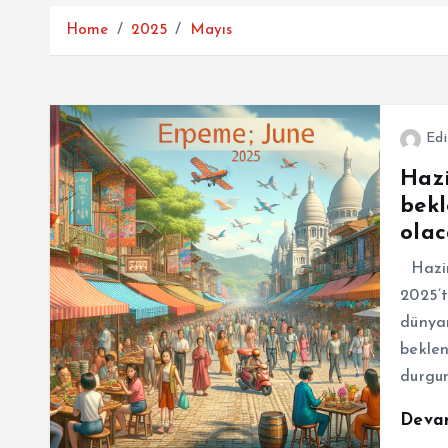
Home
2025
Mayıs
Edi
Hazi
bekl
olac
Hazira
2025’t
dünyan
beklen
durgu
Deva