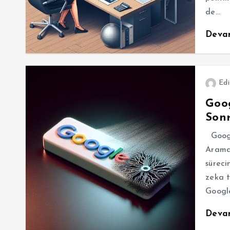
de…
Deva
Edi
Goo
Sonr
Googl
Aramal
süreci
zeka t
Google
Deva