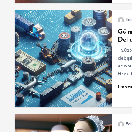
Edi
Gümr
Deta
2025 y
değişi
ediyor
ticari
Deva
Edi