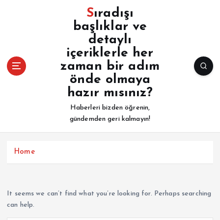
İ
Sıradışı
ç
başlıklar ve
e
detaylı
r
i
içeriklerle her
ğ
zaman bir adım
e
önde olmaya
a
hazır mısınız?
t
l
Haberleri bizden öğrenin,
a
gündemden geri kalmayın!
Home
It seems we can’t find what you’re looking for. Perhaps searching
can help.