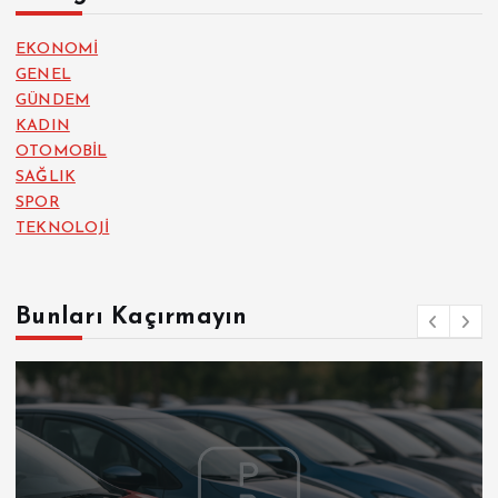
EKONOMİ
GENEL
GÜNDEM
KADIN
OTOMOBİL
SAĞLIK
SPOR
TEKNOLOJİ
Bunları Kaçırmayın