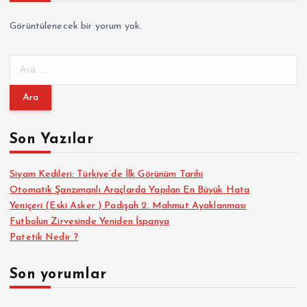
Görüntülenecek bir yorum yok.
A
r
a
m
a
Son Yazılar
:
Siyam Kedileri: Türkiye’de İlk Görünüm Tarihi
Otomatik Şanzımanlı Araçlarda Yapılan En Büyük Hata
Yeniçeri (Eski Asker ) Padişah 2. Mahmut Ayaklanması
Futbolun Zirvesinde Yeniden İspanya
Patetik Nedir ?
Son yorumlar