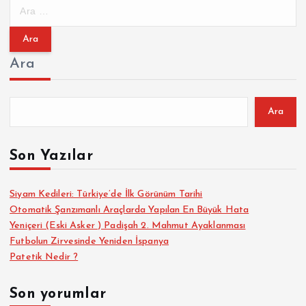
A
r
a
m
Ara
a
:
Ara
Son Yazılar
Siyam Kedileri: Türkiye’de İlk Görünüm Tarihi
Otomatik Şanzımanlı Araçlarda Yapılan En Büyük Hata
Yeniçeri (Eski Asker ) Padişah 2. Mahmut Ayaklanması
Futbolun Zirvesinde Yeniden İspanya
Patetik Nedir ?
Son yorumlar