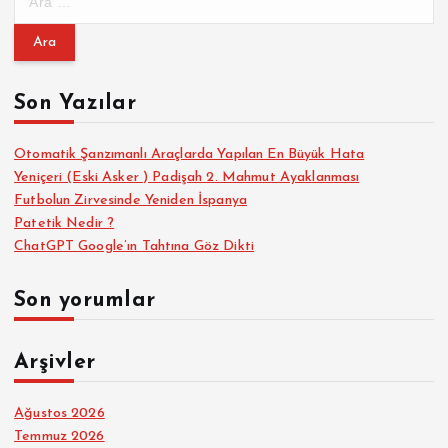
r
a
m
a
Son Yazılar
:
Otomatik Şanzımanlı Araçlarda Yapılan En Büyük Hata
Yeniçeri (Eski Asker ) Padişah 2. Mahmut Ayaklanması
Futbolun Zirvesinde Yeniden İspanya
Patetik Nedir ?
ChatGPT Google’ın Tahtına Göz Dikti
Son yorumlar
Arşivler
Ağustos 2026
Temmuz 2026