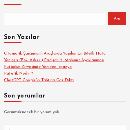
Ara
Son Yazılar
Otomatik Şanzımanlı Araçlarda Yapılan En Büyük Hata
Yeniçeri (Eski Asker ) Padişah 2. Mahmut Ayaklanması
Futbolun Zirvesinde Yeniden İspanya
Patetik Nedir ?
ChatGPT Google’ın Tahtına Göz Dikti
Son yorumlar
Görüntülenecek bir yorum yok.
A