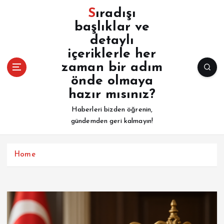
İ
Sıradışı
ç
başlıklar ve
e
detaylı
r
i
içeriklerle her
ğ
zaman bir adım
e
önde olmaya
a
hazır mısınız?
t
l
Haberleri bizden öğrenin,
a
gündemden geri kalmayın!
Home