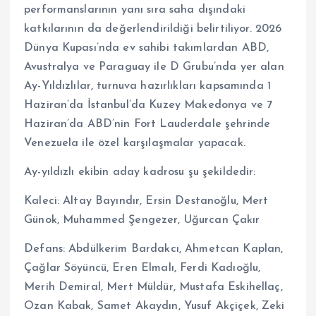
performanslarının yanı sıra saha dışındaki
katkılarının da değerlendirildiği belirtiliyor. 2026
Dünya Kupası’nda ev sahibi takımlardan ABD,
Avustralya ve Paraguay ile D Grubu’nda yer alan
Ay-Yıldızlılar, turnuva hazırlıkları kapsamında 1
Haziran’da İstanbul’da Kuzey Makedonya ve 7
Haziran’da ABD’nin Fort Lauderdale şehrinde
Venezuela ile özel karşılaşmalar yapacak.
Ay-yıldızlı ekibin aday kadrosu şu şekildedir:
Kaleci: Altay Bayındır, Ersin Destanoğlu, Mert
Günok, Muhammed Şengezer, Uğurcan Çakır
Defans: Abdülkerim Bardakcı, Ahmetcan Kaplan,
Çağlar Söyüncü, Eren Elmalı, Ferdi Kadıoğlu,
Merih Demiral, Mert Müldür, Mustafa Eskihellaç,
Ozan Kabak, Samet Akaydın, Yusuf Akçiçek, Zeki