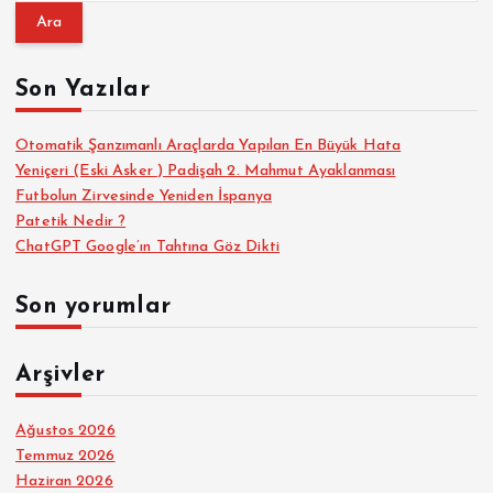
a
m
a
Son Yazılar
:
Otomatik Şanzımanlı Araçlarda Yapılan En Büyük Hata
Yeniçeri (Eski Asker ) Padişah 2. Mahmut Ayaklanması
Futbolun Zirvesinde Yeniden İspanya
Patetik Nedir ?
ChatGPT Google’ın Tahtına Göz Dikti
Son yorumlar
Arşivler
Ağustos 2026
Temmuz 2026
Haziran 2026