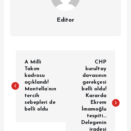
Editor
Y
A Milli
CHP
a
Takım
kurultay
kadrosu
davasının
açıklandı!
gerekçesi
z
Montella’nın
belli oldu!
tercih
Kararda
ı
sebepleri de
Ekrem
belli oldu
İmamoğlu
g
tespiti…
Delegenin
e
iradesi