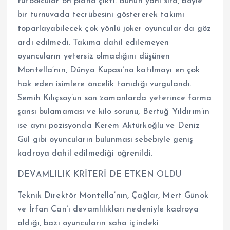
futbolcular ön plana çıktı. Bunun yanı sıra, böyle
bir turnuvada tecrübesini göstererek takımı
toparlayabilecek çok yönlü joker oyuncular da göz
ardı edilmedi. Takıma dahil edilemeyen
oyuncuların yetersiz olmadığını düşünen
Montella’nın, Dünya Kupası’na katılmayı en çok
hak eden isimlere öncelik tanıdığı vurgulandı.
Semih Kılıçsoy’un son zamanlarda yeterince forma
şansı bulamaması ve kilo sorunu, Bertuğ Yıldırım’ın
ise aynı pozisyonda Kerem Aktürkoğlu ve Deniz
Gül gibi oyuncuların bulunması sebebiyle geniş
kadroya dahil edilmediği öğrenildi.
DEVAMLILIK KRİTERİ DE ETKEN OLDU
Teknik Direktör Montella’nın, Çağlar, Mert Günok
ve İrfan Can’ı devamlılıkları nedeniyle kadroya
aldığı, bazı oyuncuların saha içindeki