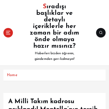
İ
Sıradışı
ç
başlıklar ve
e
detaylı
r
i
içeriklerle her
ğ
zaman bir adım
e
önde olmaya
a
hazır mısınız?
t
l
Haberleri bizden öğrenin,
a
gündemden geri kalmayın!
Home
A Milli Takım kadrosu