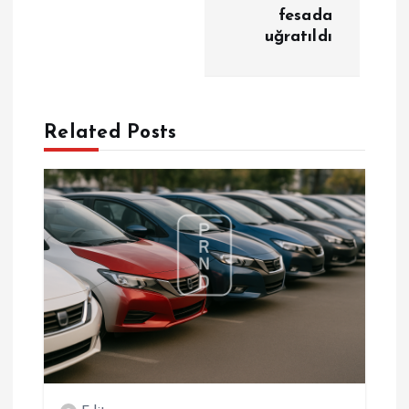
fesada
z
uğratıldı
i
n
Related Posts
m
e
s
i