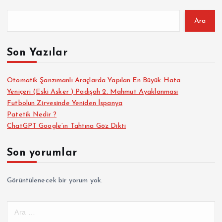
Ara
Son Yazılar
Otomatik Şanzımanlı Araçlarda Yapılan En Büyük Hata
Yeniçeri (Eski Asker ) Padişah 2. Mahmut Ayaklanması
Futbolun Zirvesinde Yeniden İspanya
Patetik Nedir ?
ChatGPT Google’ın Tahtına Göz Dikti
Son yorumlar
Görüntülenecek bir yorum yok.
A
r