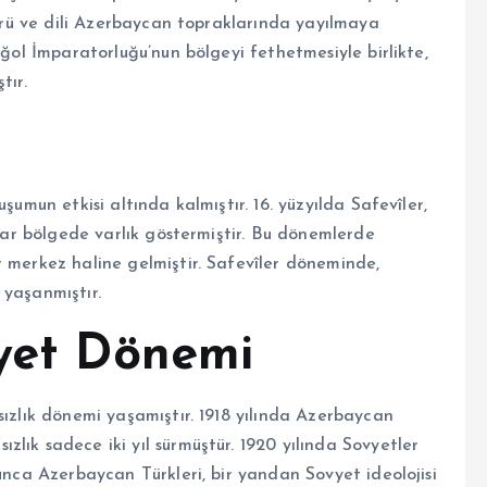
ltürü ve dili Azerbaycan topraklarında yayılmaya
oğol İmparatorluğu’nun bölgeyi fethetmesiyle birlikte,
tır.
şumun etkisi altında kalmıştır. 16. yüzyılda Safevîler,
klar bölgede varlık göstermiştir. Bu dönemlerde
r merkez haline gelmiştir. Safevîler döneminde,
 yaşanmıştır.
vyet Dönemi
sızlık dönemi yaşamıştır. 1918 yılında Azerbaycan
lık sadece iki yıl sürmüştür. 1920 yılında Sovyetler
yunca Azerbaycan Türkleri, bir yandan Sovyet ideolojisi