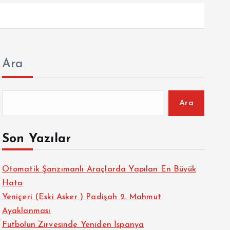
Ara
Ara
Son Yazılar
Otomatik Şanzımanlı Araçlarda Yapılan En Büyük
Hata
Yeniçeri (Eski Asker ) Padişah 2. Mahmut
Ayaklanması
Futbolun Zirvesinde Yeniden İspanya