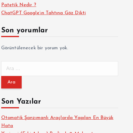
Patetik Nedir ?
ChatGPT Google’ın Tahtına Göz Dikti
Son yorumlar
Görüntülenecek bir yorum yok.
A
r
a
m
a
Son Yazılar
:
Otomatik Şanzımanlı Araçlarda Yapılan En Büyük
Hata