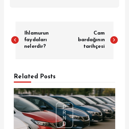
Y
Ihlamurun
Cam
a
faydaları
bardağının
nelerdir?
tarihçesi
z
ı
Related Posts
g
e
z
i