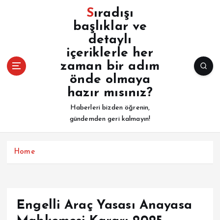
İ
Sıradışı
ç
başlıklar ve
e
detaylı
r
i
içeriklerle her
ğ
zaman bir adım
e
önde olmaya
a
hazır mısınız?
t
l
Haberleri bizden öğrenin,
a
gündemden geri kalmayın!
Home
Engelli Araç Yasası Anayasa