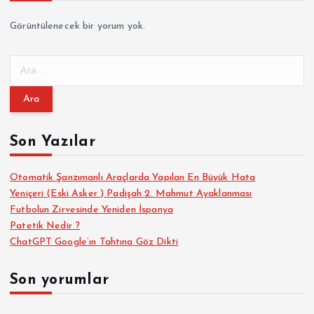
Görüntülenecek bir yorum yok.
A
r
a
m
a
Son Yazılar
:
Otomatik Şanzımanlı Araçlarda Yapılan En Büyük Hata
Yeniçeri (Eski Asker ) Padişah 2. Mahmut Ayaklanması
Futbolun Zirvesinde Yeniden İspanya
Patetik Nedir ?
ChatGPT Google’ın Tahtına Göz Dikti
Son yorumlar