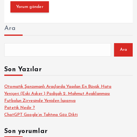
Ara
Ara
Son Yazılar
Otomatik Şanzımanlı Araçlarda Yapılan En Büyük Hata
Yeniçeri (Eski Asker ) Padişah 2. Mahmut Ayaklanması
Futbolun Zirvesinde Yeniden İspanya
Patetik Nedir ?
ChatGPT Google’ın Tahtına Göz Dikti
Son yorumlar