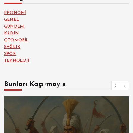
EKONOMİ
GENEL
GÜNDEM
KADIN
OTOMOBİL
SAĞLIK
SPOR
TEKNOLOJİ
Bunları Kaçırmayın