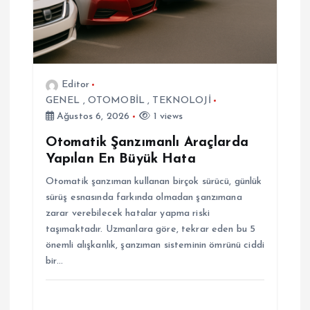
n
m
Editor
e
GENEL
,
OTOMOBİL
,
TEKNOLOJİ
Ağustos 6, 2026
1 views
s
Otomatik Şanzımanlı Araçlarda
i
Yapılan En Büyük Hata
Otomatik şanzıman kullanan birçok sürücü, günlük
sürüş esnasında farkında olmadan şanzımana
zarar verebilecek hatalar yapma riski
taşımaktadır. Uzmanlara göre, tekrar eden bu 5
önemli alışkanlık, şanzıman sisteminin ömrünü ciddi
bir…