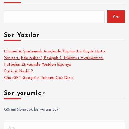
Ara
Son Yazılar
Otomatik Şanzımanlı Araçlarda Yapılan En Büyük Hata
Yeniçeri (Eski Asker ) Padişah 2. Mahmut Ayaklanması
Futbolun Zirvesinde Yeniden İspanya
Patetik Nedir ?
ChatGPT Google’ın Tahtına Göz Dikti
Son yorumlar
Görüntülenecek bir yorum yok.
A