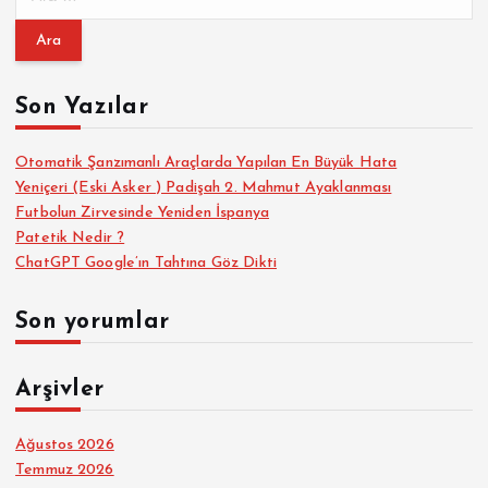
r
a
m
a
Son Yazılar
:
Otomatik Şanzımanlı Araçlarda Yapılan En Büyük Hata
Yeniçeri (Eski Asker ) Padişah 2. Mahmut Ayaklanması
Futbolun Zirvesinde Yeniden İspanya
Patetik Nedir ?
ChatGPT Google’ın Tahtına Göz Dikti
Son yorumlar
Arşivler
Ağustos 2026
Temmuz 2026