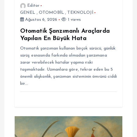
e
Editor
GENEL
,
OTOMOBİL
,
TEKNOLOJİ
s
Ağustos 6, 2026
1 views
i
Otomatik Şanzımanlı Araçlarda
Yapılan En Büyük Hata
Otomatik şanzıman kullanan birçok sürücü, günlük
sürüş esnasında farkında olmadan şanzımana
zarar verebilecek hatalar yapma riski
taşımaktadır. Uzmanlara göre, tekrar eden bu 5
önemli alışkanlık, şanzıman sisteminin ömrünü ciddi
bir…