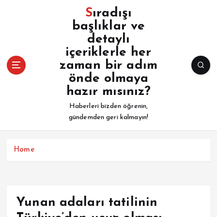
İ
Sıradışı
ç
başlıklar ve
e
detaylı
r
i
içeriklerle her
ğ
zaman bir adım
e
önde olmaya
a
hazır mısınız?
t
l
Haberleri bizden öğrenin,
a
gündemden geri kalmayın!
Home
Yunan adaları tatilinin