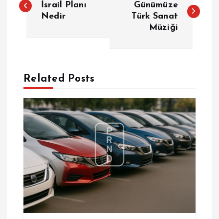
a
İsrail Planı
Günümüze
Nedir
Türk Sanat
Müziği
z
ı
g
Related Posts
e
z
i
n
m