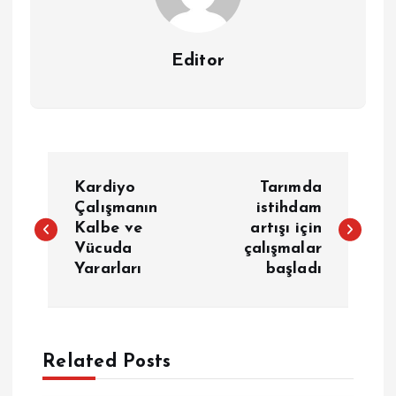
Editor
Y
Kardiyo
Tarımda
a
Çalışmanın
istihdam
Kalbe ve
artışı için
Vücuda
çalışmalar
z
Yararları
başladı
ı
g
Related Posts
e