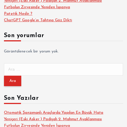
Yeniçeri (Eski Asker ) Padişah 2. Mahmut Ayaklanması
Futbolun Zirvesinde Yeniden İspanya
Patetik Nedir ?
ChatGPT Google’ın Tahtına Göz Dikti
Son yorumlar
Görüntülenecek bir yorum yok.
A
r
a
m
a
Son Yazılar
:
Otomatik Şanzımanlı Araçlarda Yapılan En Büyük Hata
Yeniçeri (Eski Asker ) Padişah 2. Mahmut Ayaklanması
Futbolun Zirvesinde Yeniden İspanya