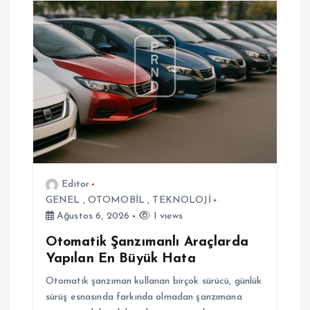
z
i
n
m
e
Editor
s
GENEL
,
OTOMOBİL
,
TEKNOLOJİ
Ağustos 6, 2026
1 views
i
Otomatik Şanzımanlı Araçlarda
Yapılan En Büyük Hata
Otomatik şanzıman kullanan birçok sürücü, günlük
sürüş esnasında farkında olmadan şanzımana