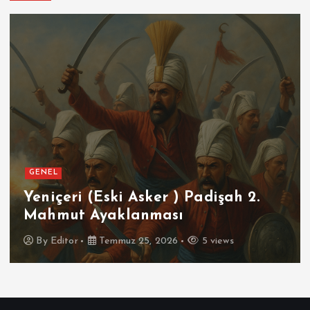
EL
GEN
içeri (Eski Asker ) Padişah 2.
Fut
hmut Ayaklanması
İsp
y
Editor
Temmuz 25, 2026
5 views
B