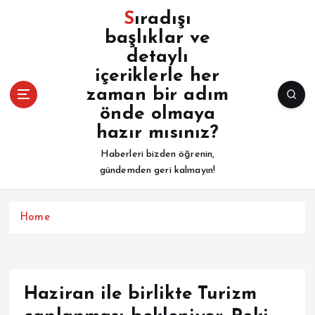
İ
Sıradışı
ç
başlıklar ve
e
detaylı
r
i
içeriklerle her
ğ
zaman bir adım
e
önde olmaya
a
hazır mısınız?
t
l
Haberleri bizden öğrenin,
a
gündemden geri kalmayın!
Home
Haziran ile birlikte Turizm