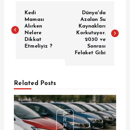
Y
Kedi
Dünya'da
a
Maması
Azalan Su
Alırken
Kaynakları
Nelere
Korkutuyor.
z
Dikkat
2030 ve
Etmeliyiz ?
Sonrası
ı
Felaket Gibi
g
e
Related Posts
z
i
n