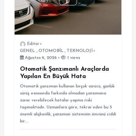
m
e
s
Editor
i
GENEL
,
OTOMOBİL
,
TEKNOLOJİ
Ağustos 6, 2026
1 views
Otomatik Şanzımanlı Araçlarda
Yapılan En Büyük Hata
Otomatik şanzıman kullanan birçok sürücü, günlük
sürüş esnasında farkında olmadan şanzımana
zarar verebilecek hatalar yapma riski
taşımaktadır. Uzmanlara göre, tekrar eden bu 5
önemli alışkanlık, şanzıman sisteminin ömrünü ciddi
bir…