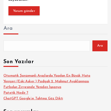
Ara
Ara
Son Yazılar
Otomatik Şanzımanlı Araçlarda Yapılan En Büyük Hata
Yeniçeri (Eski Asker ) Padişah 2. Mahmut Ayaklanması
Futbolun Zirvesinde Yeniden İspanya
Patetik Nedir ?
ChatGPT Google’ın Tahtına Göz Dikti