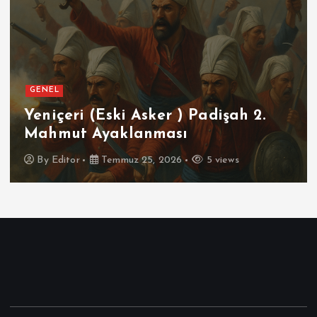
GENEL
SPOR
er ) Padişah 2.
Futbolun Zirvesin
ası
İspanya
2026
5 views
By
Editor
Temmuz 16, 2