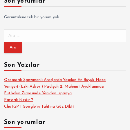
Son yorumlar
Görüntülenecek bir yorum yok.
A
r
a
m
a
Son Yazılar
:
Otomatik Şanzımanlı Araçlarda Yapılan En Büyük Hata
Yeniçeri (Eski Asker ) Padişah 2. Mahmut Ayaklanması
Futbolun Zirvesinde Yeniden İspanya
Patetik Nedir ?
ChatGPT Google’ın Tahtına Göz Dikti
Son yorumlar