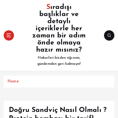
İ
Sıradışı
ç
başlıklar ve
e
detaylı
r
i
içeriklerle her
ğ
zaman bir adım
e
önde olmaya
a
hazır mısınız?
t
l
Haberleri bizden öğrenin,
a
gündemden geri kalmayın!
Home
Doğru Sandviç Nasıl Olmalı ?